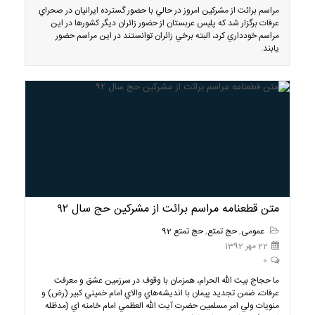
مراسم برائت از مشركين امروز در حالي با حضور گسترده ايرانيان در صحراي
عرفات برگزار شد كه پليس عربستان از حضور زائران ديگر كشورها در اين
مراسم خودداري كرد، البته برخي زائران توانستند در اين مراسم حضور
يابند.
متن قطعنامه مراسم برائت از مشركين حج سال ۹۲
عمومی
,
حج تمتع
,
حج تمتع 92
22 مهر 1392
0
ما حجاج بيت الله الحرام، همزمان با وقوف در سرزمين عشق و معرفت
عرفات، ضمن تجديد پيمان با انديشه‌هاي والاي امام خميني كبير (رض) و
منويات ولي امر مسلمين حضرت آيت الله العظمي امام خامنه اي (مدظله