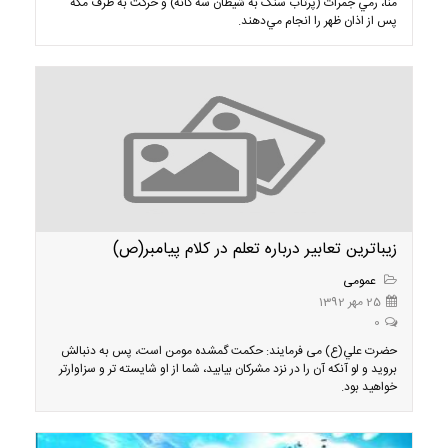
منا، رمي جمرات (پرتاب سنگ به شيطان سه گانه) و حركت به طرف مكه
پس از اذان ظهر را انجام مي‌دهند.
زیباترین تعابیر درباره تعلم در کلام پیامبر(ص)
عمومی
25 مهر 1392
0
حضرت علي(ع) می فرمایند: حكمت گمشده مومن است، پس به دنبالش
برويد و لو آنكه آن را در نزد مشركان بيابيد، شما از او شايسته تر و سزاوارتر
خواهيد بود.