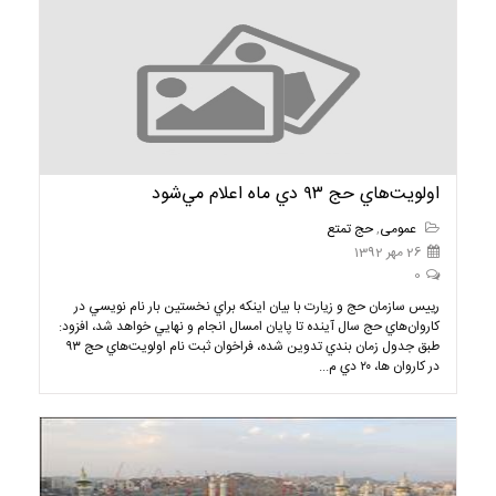
اولويت‌هاي حج ۹۳ دي ماه اعلام مي‌شود
عمومی
,
حج تمتع
26 مهر 1392
0
رييس سازمان حج و زيارت با بيان اينكه براي نخستين بار نام نويسي در
كاروان‌هاي حج سال آينده تا پايان امسال انجام و نهايي خواهد شد، افزود:
طبق جدول زمان بندي تدوين شده، فراخوان ثبت نام اولويت‌هاي حج ۹۳
در كاروان ها، ۲۰ دي م...