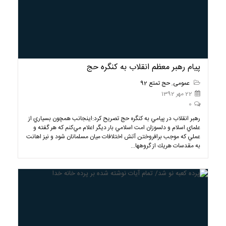
پيام رهبر معظم انقلاب به كنگره حج
عمومی
,
حج تمتع 92
22 مهر 1392
0
رهبر انقلاب در پيامي به كنگره حج تصريح كرد:اينجانب همچون بسياري از
علماي اسلام و دلسوزان امت اسلامي بار ديگر اعلام مي‌كنم كه هر گفته و
عملي كه موجب برافروختن آتش اختلافات ميان مسلمانان شود و نيز اهانت
به مقدسات هريك از گروهها...