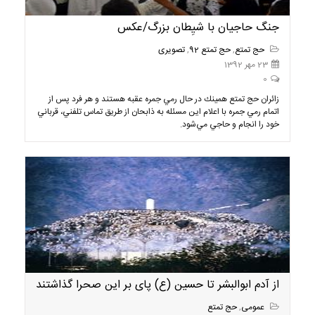
جنگ حاجيان با شيِطان بزرگ/عكس
حج تمتع
,
حج تمتع 92
,
تصویری
23 مهر 1392
0
زائران حج تمتع همينك در حال رمي جمره عقبه هستند و هر فرد پس از
اتمام رمي جمره با اعلام اين مسئله به ذابحان از طريق تماس تلفني، قرباني
خود را انجام و حاجي مي‌شود.
از آدم ابوالبشر تا حسین (ع) پای بر این صحرا گذاشتند
عمومی
,
حج تمتع