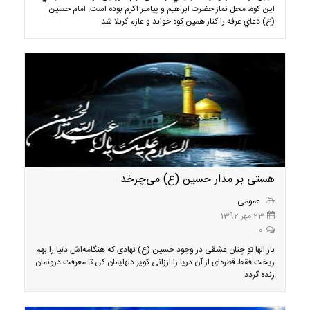
اين کوه، محل نماز حضرت ابراهيم و پيامبر اکرم بوده است. امام حسين
(ع) دعاي عرفه را کنار همين کوه خواند و عازم کربلا شد.
هستی بر مدار حسین (ع) می‌چرخد
عمومی
23 مهر 1392
0
بار الها تو چنان عشقی در وجود حسین (ع) نهادی که هنگامه‌اش دنیا را بهم
ریخت فقط قطره‌ای از آن دریا را ارزانی کویر دلهایمان کن تا معرفت درونمان
زنده گردد.