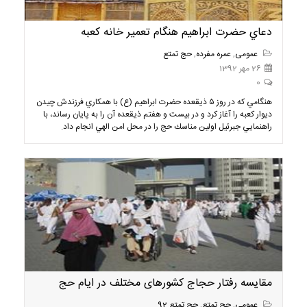
دعاي حضرت ابراهيم هنگام تعمير خانه كعبه
عمومی
,
عمره مفرده
,
حج تمتع
26 مهر 1392
0
هنگامي كه در روز ۵ ذيقعده حضرت ابراهيم (ع) با همكاري فرزندش چيدن
ديوار كعبه را آغاز كرد و در بيست و هفتم ذيقعده آن را به پايان رساند، با
راهنمايي جبرئيل اولين مناسك حج را در محل امن الهي انجام داد.
مقایسه رفتار حجاج کشورهای مختلف در ایام حج
عمومی
,
حج تمتع
,
حج تمتع 92