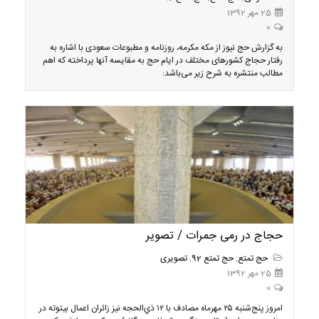
25 مهر 1392
0
به گزارش حج نیوز از مکه مکرمه، روزنامه و مطبوعات سعودی با اشاره به
رفتار حجاج کشورهای مختلف در ایام حج به مقایسه آنها پرداخته که اهم
مطالب منتشره به شرح زیر می‌باشد:
حجاج در رمی جمرات / تصویر
حج تمتع
,
حج تمتع 92
,
تصویری
25 مهر 1392
0
امروز پنج‌شنبه ۲۵ مهرماه مصادف با ۱۲‬ ذي‌الحجه نيز زائران اعمال بيتوته در