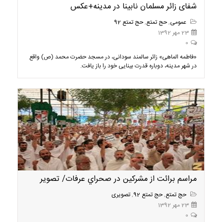
شفای زائر مسلمان نابینا در مدینه+عکس
عمومی
,
حج تمتع
,
حج تمتع 92
23 مهر 1392
0
«فاطمه الماهی» زائر سالمند سودانی، در مسجد حضرت محمد (ص) واقع
در شهر مدینه، دوباره قدرت بینایی خود را باز یافت.
مراسم برائت از مشركين در صحراي عرفات/ تصویر
حج تمتع
,
حج تمتع 92
,
تصویری
23 مهر 1392
0