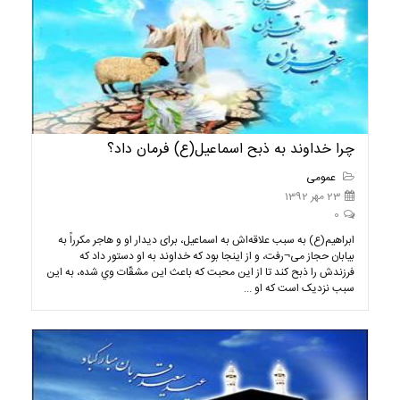
چرا خداوند به ذبح اسماعیل(ع) فرمان داد؟
عمومی
23 مهر 1392
0
ابراهيم(ع) به سبب علاقه‌اش به اسماعیل، برای دیدار او و هاجر مکرراً به
بیابان حجاز می¬رفت، و از اينجا بود كه خداوند به او دستور داد که
فرزندش را ذبح کند تا از این محبت که باعث اين مشقّات وي شده، به اين
سبب نزدیک است که او ...