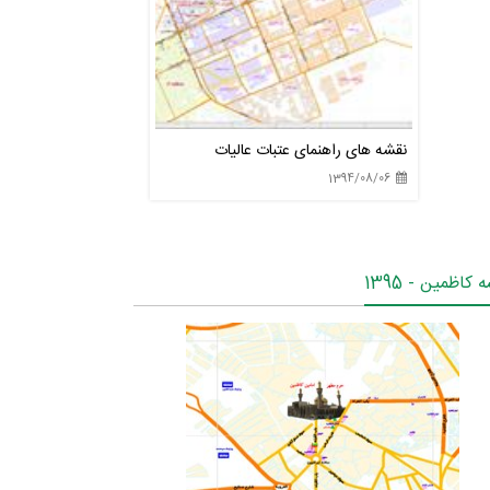
نقشه های راهنمای عتبات عالیات
1394/08/06
 کاظمین - 1395