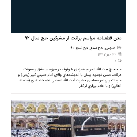
متن قطعنامه مراسم برائت از مشركين حج سال ۹۲
عمومی
,
حج تمتع
,
حج تمتع 92
22 مهر 1392
0
ما حجاج بيت الله الحرام، همزمان با وقوف در سرزمين عشق و معرفت
عرفات، ضمن تجديد پيمان با انديشه‌هاي والاي امام خميني كبير (رض) و
منويات ولي امر مسلمين حضرت آيت الله العظمي امام خامنه اي (مدظله
العالي) و با اعلام بيزاري از كفر ...