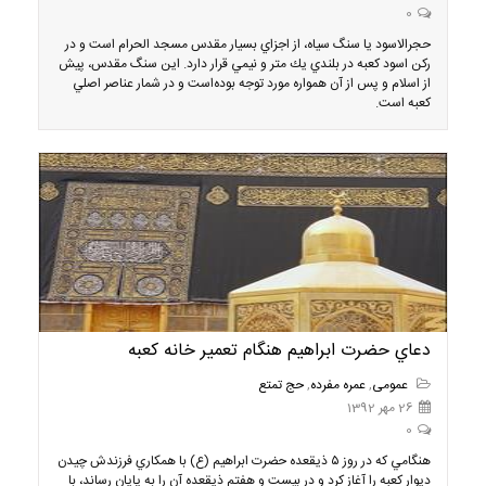
0
حجرالاسود يا سنگ سياه، از اجزاي بسيار مقدس مسجد الحرام است و در
ركن اسود كعبه در بلندي يك متر و نيمي قرار دارد. اين سنگ مقدس، پيش
از اسلام و پس از آن همواره مورد توجه بوده‌است و در شمار عناصر اصلي
كعبه است.
دعاي حضرت ابراهيم هنگام تعمير خانه كعبه
عمومی
,
عمره مفرده
,
حج تمتع
26 مهر 1392
0
هنگامي كه در روز ۵ ذيقعده حضرت ابراهيم (ع) با همكاري فرزندش چيدن
ديوار كعبه را آغاز كرد و در بيست و هفتم ذيقعده آن را به پايان رساند، با