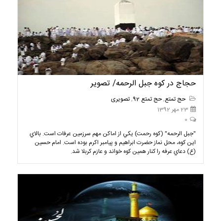
حجاج در کوه جبل الرحمه/ تصویر
حج تمتع
,
حج تمتع 92
,
تصویری
23 مهر 1392
0
"جبل الرحمه" (کوه رحمت) يکي از اماکن مهم سرزمين عرفات است. بالاي
اين کوه، محل نماز حضرت ابراهيم و پيامبر اکرم بوده است. امام حسين
(ع) دعاي عرفه را کنار همين کوه خواند و عازم کربلا شد.