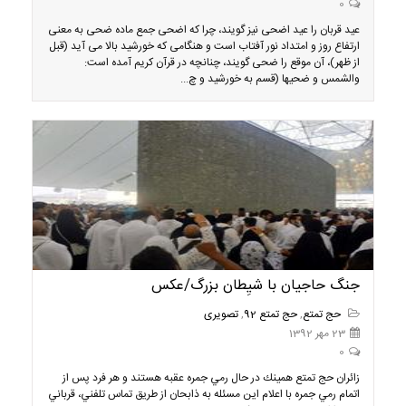
0
عید قربان را عید اضحی نیز گویند، چرا که اضحی جمع ماده ضحی به معنی
ارتفاع روز و امتداد نور آفتاب است و هنگامی كه خورشید بالا می آید (قبل
از ظهر)، آن موقع را ضحی گویند، چنانچه در قرآن كریم آمده است:
والشمس و ضحیها (قسم به خورشید و چ...
جنگ حاجيان با شيِطان بزرگ/عكس
حج تمتع
,
حج تمتع 92
,
تصویری
23 مهر 1392
0
زائران حج تمتع همينك در حال رمي جمره عقبه هستند و هر فرد پس از
اتمام رمي جمره با اعلام اين مسئله به ذابحان از طريق تماس تلفني، قرباني