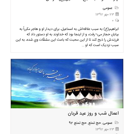
عمومی
23 مهر 1392
0
ابراهيم(ع) به سبب علاقه‌اش به اسماعیل، برای دیدار او و هاجر مکرراً به
بیابان حجاز می¬رفت، و از اينجا بود كه خداوند به او دستور داد که
فرزندش را ذبح کند تا از این محبت که باعث اين مشقّات وي شده، به اين
سبب نزدیک است که او ...
اعمال شب و روز عید قربان
عمومی
,
حج تمتع
,
حج تمتع 92
23 مهر 1392