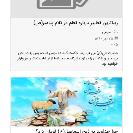
زیباترین تعابیر درباره تعلم در کلام پیامبر(ص)
عمومی
25 مهر 1392
0
حضرت علي(ع) می فرمایند: حكمت گمشده مومن است، پس به دنبالش
برويد و لو آنكه آن را در نزد مشركان بيابيد، شما از او شايسته تر و سزاوارتر
خواهيد بود.
چرا خداوند به ذبح اسماعیل(ع) فرمان داد؟