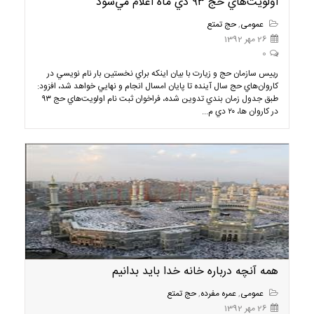
اولويت‌هاي حج ۹۳ دي ماه اعلام مي‌شود
عمومی
,
حج تمتع
26 مهر 1392
0
رييس سازمان حج و زيارت با بيان اينكه براي نخستين بار نام نويسي در
كاروان‌هاي حج سال آينده تا پايان امسال انجام و نهايي خواهد شد، افزود:
طبق جدول زمان بندي تدوين شده، فراخوان ثبت نام اولويت‌هاي حج ۹۳
در كاروان ها، ۲۰ دي م...
همه آنچه درباره خانه خدا بايد بدانيم
عمومی
,
عمره مفرده
,
حج تمتع
26 مهر 1392