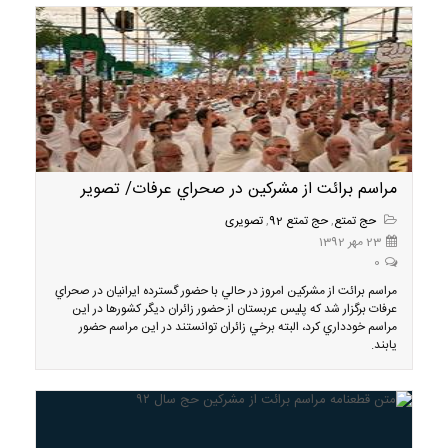
مراسم برائت از مشركين در صحراي عرفات/ تصویر
حج تمتع
,
حج تمتع 92
,
تصویری
23 مهر 1392
0
مراسم برائت از مشركين امروز در حالي با حضور گسترده ايرانيان در صحراي
عرفات برگزار شد كه پليس عربستان از حضور زائران ديگر كشورها در اين
مراسم خودداري كرد، البته برخي زائران توانستند در اين مراسم حضور
يابند.