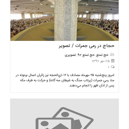
حجاج در رمی جمرات / تصویر
حج تمتع
,
حج تمتع 92
,
تصویری
25 مهر 1392
0
امروز پنج‌شنبه ۲۵ مهرماه مصادف با ۱۲‬ ذي‌الحجه نيز زائران اعمال بيتوته در
منا، رمي جمرات (پرتاب سنگ به شيطان سه گانه) و حركت به طرف مكه
پس از اذان ظهر را انجام مي‌دهند.