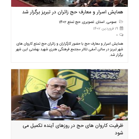
همایش اسرار و معارف حج زائران در تبریز برگزار شد
عمومی
,
استان
,
تصویری
,
حج تمتع 1402
19 فروردین 1402
0
همایش اسرار و معارف حج با حضور کارگزاران و زائران حج تمتع کاروان های
شهر تبریز در سالن آمفی تئاتر مجتمع فرهنگی هنری شهید بهشتی این شهر
برگزار شد.
ظرفیت کاروان های حج در روزهای آینده تکمیل می
شود