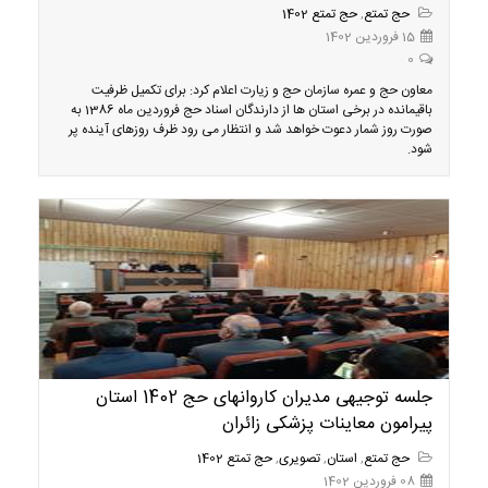
حج تمتع
,
حج تمتع 1402
15 فروردین 1402
0
معاون حج و عمره سازمان حج و زیارت اعلام کرد: برای تکمیل ظرفیت
باقیمانده در برخی استان ها از دارندگان اسناد حج فروردین ماه 1386 به
صورت روز شمار دعوت خواهد شد و انتظار می رود ظرف روزهای آینده پر
شود.
جلسه توجیهی مدیران کاروانهای حج 1402 استان
پیرامون معاینات پزشکی زائران
حج تمتع
,
استان
,
تصویری
,
حج تمتع 1402
08 فروردین 1402