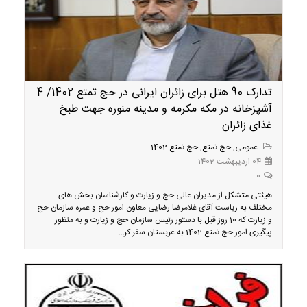
تدارک 90 هتل برای زائران ایرانی در حج تمتع 1402/ 4
آشپزخانه در مکه مکرمه و مدینه منوره جهت طبخ
غذای زائران
عمومی
,
حج تمتع
,
حج تمتع 1402
04 اردیبهشت 1402
0
هیئتی متشکل از مدیران عالی حج و زیارت و کارشناسان بخش های
مختلف به ریاست آقای غلامرضا رضایی معاون امور حج و عمره سازمان حج
و زیارت که 10 روز قبل با دستور رئیس سازمان حج و زیارت و به منظور
پیگیری امور حج تمتع 1402 به عربستان سفر کر...