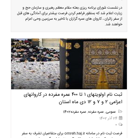
در نشست شورای برنامه ریزی بعثه مقام معظم رهبری و سازمان حج و
زیارت اعلام شد که بمنظور فراهم کردن فرصت بیشتر برای آمادگی های قبل
از سفر زائران ، کاروان های عمره گزاران با تاخیر به سرزمین وحی اعزام
خواهند شد.
ثبت نام اولویتهای ۱ تا ۴۰۰ عمره مفرده در کاروانهای
اعزامی ۲ و ۷ و ۱۲ دی ماه استان
عمومی
,
عمره مفرده
,
عمره مفرده1402
24 آذر 1402
0
فرصت ثبت نام در سامانه omreh.haj.ir برای متقاضیان تشرف به سفر