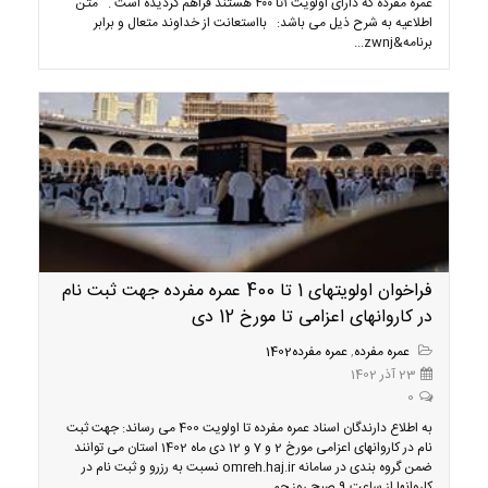
عمره مفرده که دارای اولویت ۱تا ۴۰۰ هستند فراهم گردیده است . متن
اطلاعیه به شرح ذیل می باشد: بااستعانت از خداوند متعال و برابر
برنامه&zwnj...
فراخوان اولویتهای 1 تا 400 عمره مفرده جهت ثبت نام
در کاروانهای اعزامی تا مورخ 12 دی
عمره مفرده
,
عمره مفرده1402
23 آذر 1402
0
به اطلاع دارندگان اسناد عمره مفرده تا اولویت 400 می رساند: جهت ثبت
نام در کاروانهای اعزامی مورخ 2 و 7 و 12 دی ماه 1402 استان می توانند
ضمن گروه بندی در سامانه omreh.haj.ir نسبت به رزرو و ثبت نام در
کاروانها از ساعت 9 صبح روز جم...