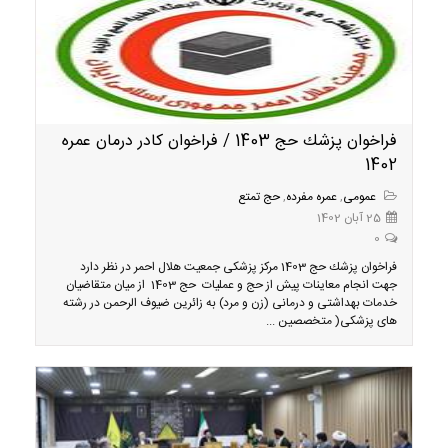
فراخوان پزشك حج 1403 / فراخوان کادر درمان عمره
1402
عمومی
,
عمره مفرده
,
حج تمتع
25 آبان 1402
0
فراخوان پزشك حج 1403 مرکز پزشکی جمعیت هلال احمر در نظر دارد
جهت انجام معاينات پيش از حج و عملیات حج 1403 از میان متقاضیان
خدمات بهداشتی و درمانی (زن و مرد) به زائرین ضیوف الرحمن در رشته
های پزشکی( متخصصین ...