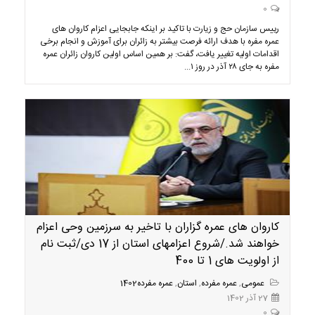
0
رییس سازمان حج و زیارت با تاکید بر اینکه جابجایی اعزام کاروان های
عمره مفره با هدف ارائه فرصت بیشتر به زائران برای آموزش و انجام برخی
اقدامات اولیه تغییر یافت، گفت: بر همین اساس اولین کاروان زائران عمره
مفره به جای ۲۸ آذر در روز ۱...
کاروان های عمره گزاران با تاخیر به سرزمین وحی اعزام
خواهند شد./شروع اعزامهای استان از 17 دی/ثبت نام
از اولویت های 1 تا 400
عمومی
,
عمره مفرده
,
استان
,
عمره مفرده1402
27 آذر 1402
0