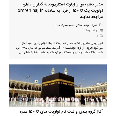
مدیر دفتر حج و زیارت استان:ودیعه گذاران دارای
اولویت یک تا 150 از فردا به سامانه omreh.haj.ir
مراجعه نمایند
عمره مفرده
,
استان
,
عمره مفرده1402
21 آذر 1402
0
امیر روحی ملکی با اشاره به اینکه از 28 آذرماه اعزام‌ زائران عمره آغاز
می‌شود افزود: از فردا چهارشنبه 22 آذرماه، متقاضیانی که سال 1387 نزد
شعب بانک ملت و ملی ودیعه‌گذاری کرده‌اند و اولویت تشرف‌شان از ...
آغاز گروه بندی و ثبت نام اولویت های تا 150 عمره