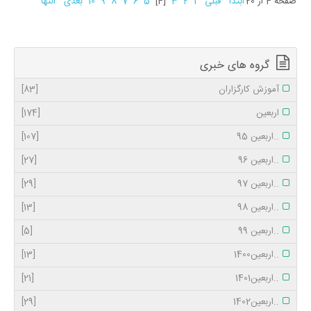
صفحه 4 از 20
ابتدا
قبلی
1
2
3
[4]
5
6
7
8
9
10
بعدی
انتها
گروه های خبری
آموزش کارگزاران
[83]
اربعین
[174]
..اربعین 95
[107]
..اربعین 96
[27]
..اربعین 97
[29]
..اربعین 98
[13]
..اربعین 99
[5]
..اربعین1400
[13]
..اربعین1401
[21]
..اربعین1402
[29]