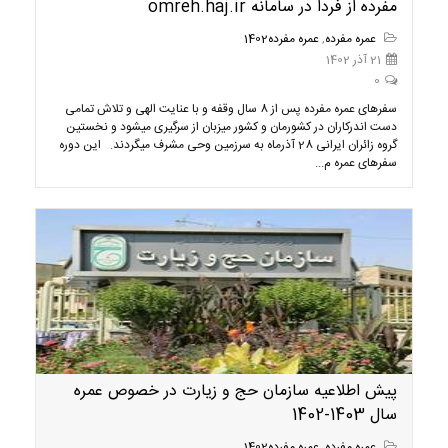
مفرده از فردا در سامانه omreh.haj.ir
عمره مفرده
,
عمره مفرده1402
21 آذر 1402
0
سفرهای عمره مفرده پس از 8 سال وقفه و با عنایت الهی و تلاش تمامی
دست اندرکاران در کشورمان و کشور میزبان از سرگیری می­شود و نخستین
گروه زائران ایرانی 28 آذرماه به سرزمین وحی مشرف می­گردند. این دوره
سفرهای عمره م...
پیش اطلاعیه سازمان حج و زیارت در خصوص عمره
سال 1403-1402
عمره مفرده
,
عمره مفرده1402