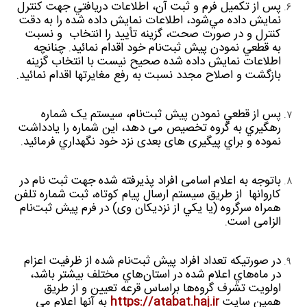
پس از تكميل فرم و ثبت آن، اطلاعات دريافتي جهت کنترل
نمايش داده مي‌شود، اطلاعات نمايش داده شده را به دقت
كنترل و در صورت صحت، گزینه تأييد را انتخاب و نسبت
به قطعي نمودن پيش ثبت‌نام خود اقدام نمائيد. چنانچه
اطلاعات نمايش داده شده صحيح نیست با انتخاب گزینه
بازگشت و اصلاح مجدد نسبت به رفع مغایرتها اقدام نمائيد.
پس از قطعي نمودن پيش ثبت‌نام، سیستم یک شماره
رهگيري به گروه تخصيص می دهد، اين شماره را يادداشت
نموده و براي پیگیری های بعدی نزد خود نگهداري فرمائید.
باتوجه به اعلام اسامی افراد پذیرفته شده جهت ثبت نام در
کاروانها از طریق سیستم ارسال پیام کوتاه، ثبت شماره تلفن
همراه سرگروه (يا يكي از نزديكان وی) در فرم پيش ثبت‌نام
الزامی است.
در صورتيكه تعداد افراد پيش ثبت‌نام شده از ظرفيت اعزام
در ماه‌هاي اعلام شده در استان‌هاي مختلف بيشتر باشد،
اولويت تشرف گروه‌ها براساس قرعه‌ تعيين و از طریق
همین سایت
https://atabat.haj.ir
به آنها اعلام می