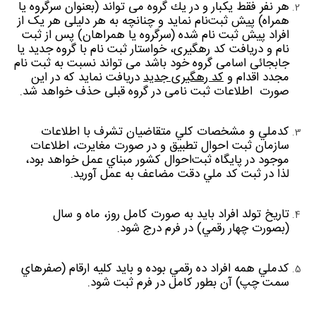
هر نفر فقط یکبار و در يك گروه می تواند (بعنوان سرگروه يا
همراه) پيش ثبت‌نام نمايد و چنانچه به هر دلیلی هر یک از
افراد پیش ثبت نام شده (سرگروه یا همراهان) پس از ثبت
نام و دریافت کد رهگیری، خواستار ثبت نام با گروه جدید یا
جابجائی اسامی گروه خود باشد می تواند نسبت به ثبت نام
مجدد اقدام و
کد رهگیری جدید
دریافت نماید که در این
صورت اطلاعات ثبت نامی در گروه قبلی حذف خواهد شد.
كدملي و مشخصات كلي متقاضیان تشرف با اطلاعات
سازمان ثبت احوال تطبیق و در صورت مغايرت، اطلاعات
موجود در پايگاه ثبت‌احوال کشور مبناي عمل خواهد بود،
لذا در ثبت كد ملي دقت مضاعف به عمل آورید.
تاريخ تولد افراد بايد به صورت كامل روز، ماه و سال
(بصورت چهار رقمي) در فرم درج شود.
كدملي همه افراد ده رقمي بوده و بايد كليه ارقام (صفرهاي
سمت چپ) آن بطور كامل در فرم ثبت شود.