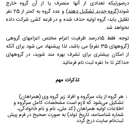
درصورتیکه تعدادی از آنها منصرف یا از آن گروه خارج
شوند(
گروه جدید تشکیل دهند
) و عدد گروه به کمتر از 25 نفر
تقلیل یابد؛ گروه اولیه حذف شده و در قرعه کشی شرکت داده
نخواهد شد.
توجه: فقط 15درصد ظرفیت اعزام مختص اعزامهای گروهی
(گروههای 35 نفره) می باشد، لذا پیشنهاد می شود برای آنکه
از امکان بیشتری برای تشرف بهره مند شوید، در گروههای
حداکثر تا 10 نفره ثبت نام فرمائید.
تذکرات مهم
هر گروه از يك سرگروه و افراد زیر گروه وی (همراهان)
تشكيل مي‌شود كه لازم است مشخصات كامل سرگروه و
اطلاعات اولیه همراهان (کد ملی، نام و نام خانوادگی،
شماره شناسنامه، تاریخ تولد) به صورت صحیح در فرم پيش
ثبت‌نام سايت درج گردد.