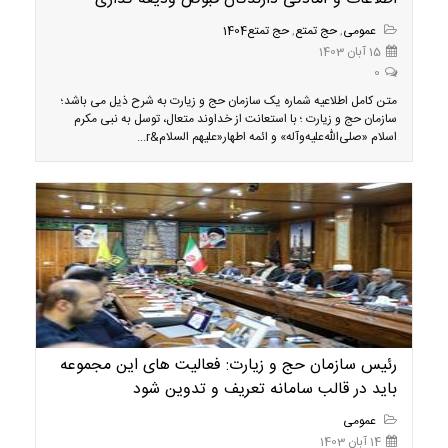
عمومی
,
حج تمتع
,
حج تمتع1404
15 آبان 1403
0
متن کامل اطلاعیه شماره یک سازمان حج و زیارت به شرح ذیل می باشد؛
سازمان حج و زیارت ؛ با استعانت از خداوند متعال، توسل به نبی مکرم
اسلام «صلی‌الله‌علیه‌و‌آله» و ائمه اطهار«علیهم السلام&r...
رئیس سازمان حج و زیارت: فعالیت های این مجموعه
باید در قالب سامانه تعریف و تدوین شود
عمومی
14 آبان 1403