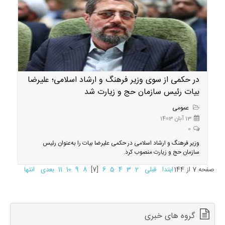
در حکمی از سوی وزیر فرهنگ و ارشاد اسلامی؛ علیرضا
بیات رئیس سازمان حج و زیارت شد
عمومی
13 آبان 1403
0
وزیر فرهنگ و ارشاد اسلامی در حکمی علیرضا بیات را به‌عنوان رئیس
سازمان حج و زیارت منصوب کرد.
صفحه 7 از 144
ابتدا
قبلی
2
3
4
5
6
[7]
8
9
10
11
بعدی
انتها
گروه های خبری