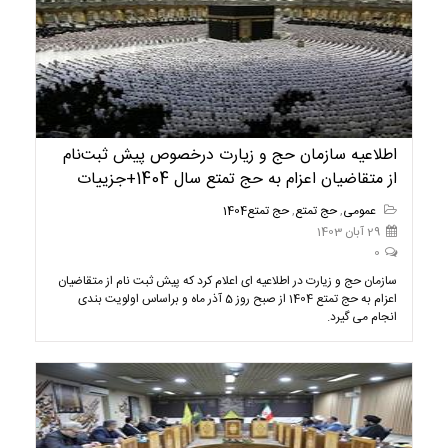
اطلاعیه سازمان حج و زيارت درخصوص پیش ثبت‌نام
از متقاضیان اعزام به حج تمتع سال 1404+جزییات
عمومی
,
حج تمتع
,
حج تمتع1404
29 آبان 1403
0
سازمان حج و زیارت در اطلاعیه ای اعلام کرد که پیش ثبت نام از متقاضیان
اعزام به حج تمتع 1404 از صبح روز 5 آذر ماه و براساس اولویت بندی
انجام می گیرد.