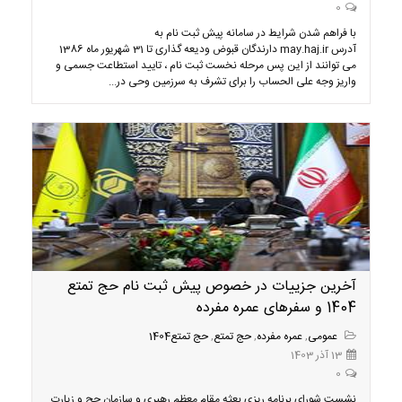
0
با فراهم شدن شرایط در سامانه پیش ثبت نام به
آدرس may.haj.ir دارندگان قبوض ودیعه گذاری تا 31 شهریور ماه 1386
می توانند از این پس مرحله نخست ثبت نام ، تایید استطاعت جسمی و
واریز وجه علی الحساب را برای تشرف به سرزمین وحی در...
آخرین جزییات در خصوص پیش ثبت نام حج تمتع
1404 و سفرهای عمره مفرده
عمومی
,
عمره مفرده
,
حج تمتع
,
حج تمتع1404
13 آذر 1403
0
نشست شورای برنامه ریزی بعثه مقام معظم رهبری و سازمان حج و زیارت