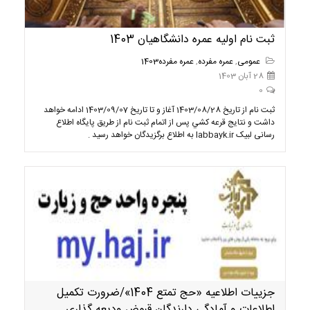
ثبت نام اولیه عمره دانشگاهیان 1403
عمومی
,
عمره مفرده
,
عمره مفرده1403
28 آبان 1403
0
ثبت نام از تاريخ 1403/08/28 آغاز و تا تاريخ 1403/09/07 ادامه خواهد
داشت و نتایج قرعه كشي پس از اتمام ثبت نام از طريق پایگاه اطلاع
رسانی لبیک labbayk.ir به اطلاع برگزيدگان خواهد رسيد .
جزییات اطلاعیه «حج تمتع 1404»/ضرورت تکمیل
اطلاعات و آمادگی دارندگان قبوض ودیعه گذاری