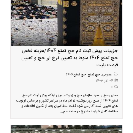
جزییات پیش ثبت نام حج تمتع 1404/هزینه قطعی
حج تمتع 1404 منوط به تعیین نرخ ارز حج و تعیین
قیمت بلیت
عمومی
,
حج تمتع
,
حج تمتع1404
04 آذر 1403
0
معاون حج و عمره سازمان حج و زیارت با بیان اینکه پیش ثبت نام حج
تمتع 1404 از صبح روز دوشنبه 5 آذر ماه در سراسر کشور و براساس اولویت
های تعیین شده آغاز می شود گفت: متقاضیان بعد از تکمیل اطلاعات و
مطالعه کامل شرایط مندرج در سامانه، م...