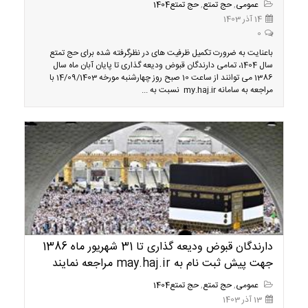
عمومی
,
حج تمتع
,
حج تمتع1404
14 آذر 1403
0
باعنایت به ضرورت تکمیل ظرفیت های در نظرگرفته شده برای حج تمتع
سال 1404، تمامی دارندگان قبوض ودیعه گذاری تا پایان آبان ماه سال
1386 می توانند از ساعت 10 صبح روز چهارشنبه مورخه 14/09/1403 با
مراجعه به سامانه my.haj.ir نسبت به ...
دارندگان قبوض ودیعه گذاری تا 31 شهریور ماه 1386
جهت پیش ثبت نام به may.haj.ir مراجعه نمایند
عمومی
,
حج تمتع
,
حج تمتع1404
13 آذر 1403