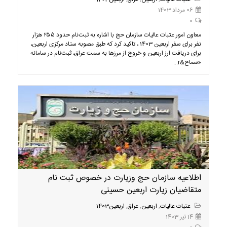
06 مرداد 1403
0
معاون امور عتبات عالیات سازمان حج با اشاره به ثبت‌نام حدود ۲۵۵ هزار
نفر برای سفر اربعین 1403 ، تاکید کرد که طبق مصوبه ستاد مرکزی اربعین،
برای دریافت ارز اربعین و خروج از مرزها به سمت عراق، ثبت‌نام در سامانه
«سماح&r...
اطلاعیه سازمان حج وزیارت در خصوص ثبت نام
متقاضیان زیارت اربعین حسینی
عتبات عالیات
,
اربعین
,
عراق
,
اربعین1403
14 تیر 1403