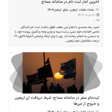
آخرین آمار ثبت نام در سامانه سماح
عتبات عالیات
,
اربعین
,
عراق
,
اربعین1403
22 مرداد 1403
0
حمید رضا محمدی با اعلام این مطلب اظهار داشت: ثبت نام کنندگان
تمامی اقدامات خود مبنی بر ثبت بیمه و واریز وجه و تکمیل پرونده خود را
به درستی به انجام رسانده اند. وی با بیان اینکه براساس آمارها تاکنون ۶۲
درصد متقاضیان سفر اربعین...
ثبت‌نام سفر در سامانه سماح؛ شرط دریافت ارز اربعین
و خروج از مرزها
عتبات عالیات
,
اربعین
,
عراق
,
اربعین1403