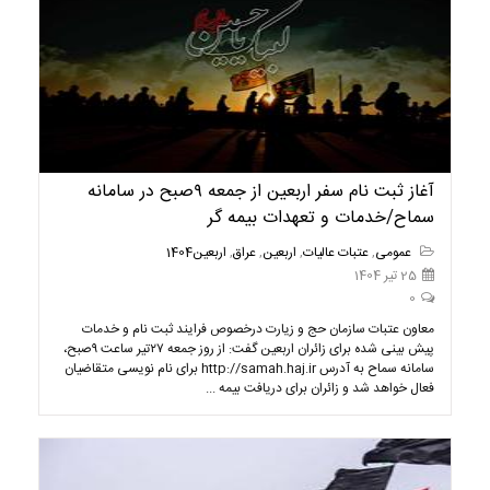
آغاز ثبت نام سفر اربعین از جمعه ۹صبح در سامانه
سماح/خدمات و تعهدات بیمه گر
عمومی
,
عتبات عالیات
,
اربعین
,
عراق
,
اربعین1404
25 تیر 1404
0
معاون عتبات سازمان حج و زیارت درخصوص فرایند ثبت نام و خدمات
پیش بینی شده برای زائران اربعین گفت: از روز جمعه ۲۷تیر ساعت ۹صبح،
سامانه سماح به آدرس http://samah.haj.ir برای نام نویسی متقاضیان
فعال خواهد شد و زائران برای دریافت بیمه ...