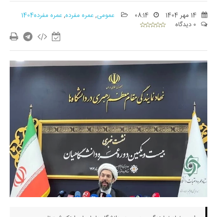
14 مهر 1404
08:14
عمومی
,
عمره مفرده
,
عمره مفرده1404
0 دیدگاه