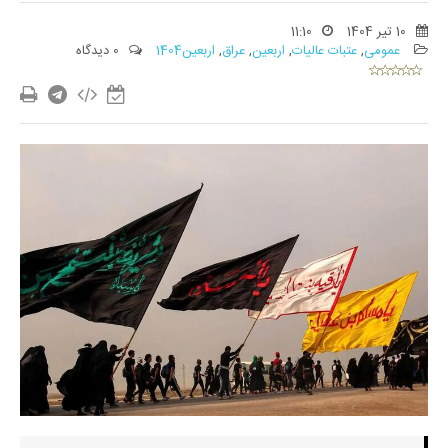
10 تیر 1404
11:10
عمومی
,
عتبات عالیات
,
اربعین
,
عراق
,
اربعین1404
0 دیدگاه