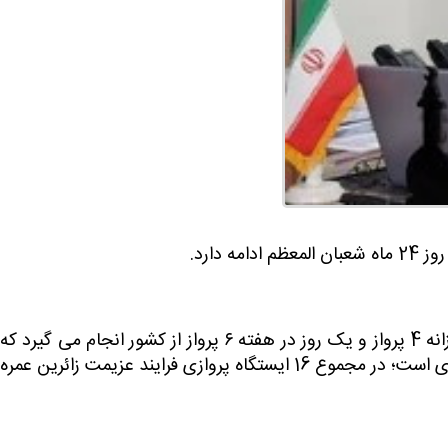
ارد.
وی با بیان اینکه کاروان های عمره رجب و شعبان با استقبال متقاضیان مواجه شده است، گفت: روزانه 4 پرواز و یک روز در هفته ۶ پرواز از کشور انجام می گیرد که
2 پرواز مربوط به فرودگاه حضرت امام(ره) و الباقی آن مربوط به سایر فرودگاهها و ایستگاههای پروازی است؛ در مجموع 16 ایستگاه پروازی فرایند عزیمت زائرین عمره